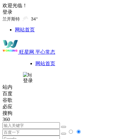
欢迎光临！
登录
兰开斯特
34°
网站首页
旺星网
平心常态
网站首页
登录
站内
百度
谷歌
必应
搜狗
360